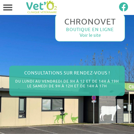
CHRONOVET
BOUTIQUE EN LIGNE
Voir le site
CONSULTATIONS SUR RENDEZ-VOUS !
DU LUNDI AU VENDREDI DE 9H À 12 ET DE 14H À 19H
LE SAMEDI DE 9H À 12H ET DE 14H À 17H