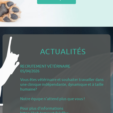
ACTUALITÉS
RECRUTEMENT VÉTÉRINAIRE
05/04/2026
Vous êtes vétérinaire et souhaiter travailler dans
une clinique indépendante, dynamique et à taille
humaine?
Notre équipe n'attend plus que vous !
Pour plus d'informations